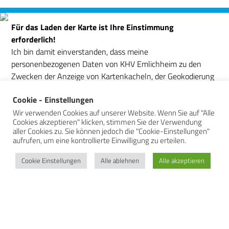
Für das Laden der Karte ist Ihre Einstimmung
erforderlich!
Ich bin damit einverstanden, dass meine
personenbezogenen Daten von KHV Emlichheim zu den
Zwecken der Anzeige von Kartenkacheln, der Geokodierung
von Adressen und der Berechnung und Anzeige von
Cookie - Einstellungen
Wegbeschreibungen verarbeitet werden. Ich erkläre mich
damit einverstanden, dass meine persönlichen Daten, die ich
Wir verwenden Cookies auf unserer Website. Wenn Sie auf "Alle
Cookies akzeptieren" klicken, stimmen Sie der Verwendung
über Karten-API-Aufrufe zur Verfügung stelle, vom API-
aller Cookies zu. Sie können jedoch die "Cookie-Einstellungen"
Anbieter für die Zwecke der Geokodierung (Umwandlung
aufrufen, um eine kontrollierte Einwilligung zu erteilen.
von Adressen in Koordinaten), der umgekehrten
Cookie Einstellungen
Alle ablehnen
Alle akzeptieren
Geokodierung und der Erstellung von Wegbeschreibungen
verarbeitet werden. Einige visuelle Komponenten von WP
Google Maps verwenden Bibliotheken von Drittanbietern,
die über das Netzwerk geladen werden. Zurzeit sind dies
Google Maps, Open Street Map, jQuery DataTables und
FontAwesome. Wenn Ressourcen über ein Netzwerk