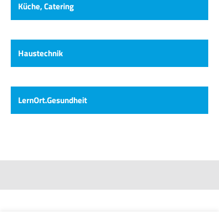
Pflegemanagement, Pflegedienstleitung
Küche, Catering
Telefon: (05943) 910-399
Gitta Snippe
Therapieleitung Emlichheim
Haustechnik
Telefon: (05943) 910-438
Dirk Wortelen
Vorstand
LernOrt.Gesundheit
Michael Kassens
Bianca Klompmaker
Küchenleitung
Pflegedienstleitung stationäre Pflege
Telefon: (05943) 910-256
Telefon: (05943) 910-400
Hartmut Oudehinkel
Henning Klokkers
Leitung Haustechnik
Therapieleitung Emlichheim
Telefon: (05943) 910-145
Telefon: (05943) 910-448