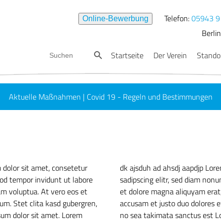
Telefon:
05943 9
Online-Bewerbung
Berli
in e.V. |
Rundherum stark
Search Button
Search
Startseite
Der Verein
Stando
for:
Emlic
Neue
Nordh
Aktuelle Maßnahmen | Covid 19 - Regeln und Bestimmungen
Uelse
Lern
um dolor sit amet, consetetur sadipscing elitr, sed diam nonumy eir
Scha
oluptua. At vero eos et accusam et justo duo dolores et ea rebum. 
TZ a
r sit amet. Lorem ipsum dolor sit amet, consetetur sadipscing elit
quyam erat, sed diam voluptua. At vero eos et accusam et justo duo 
t Lorem ipsum dolor sit amet.
 dolor sit amet, consetetur
dk ajsduh ad ahsdj aapdjp Lore
od tempor invidunt ut labore
sadipscing elitr, sed diam non
am voluptua. At vero eos et
et dolore magna aliquyam erat,
um. Stet clita kasd gubergren,
accusam et justo duo dolores e
sum dolor sit amet. Lorem
no sea takimata sanctus est L