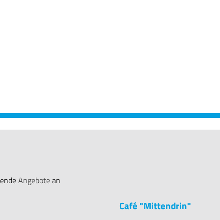
lgende
Angebote
an
Café "Mittendrin"