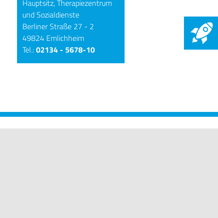
Hauptsitz, Therapiezentrum
und Sozialdienste
Berliner Straße 27 - 2
49824 Emlichheim
Tel.:
02134 - 5678-10