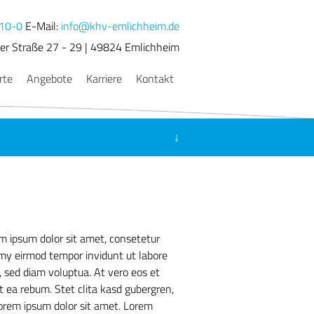
10-0
E-Mail:
info@khv-emlichheim.de
ner Straße 27 - 29 | 49824 Emlichheim
rte
Angebote
Karriere
Kontakt
hheim
nhaus
orn
↓
n
Ort.Gesundheit
mod tempor invidunt ut labore et
tzinsel
Stet clita kasd gubergren, no sea
m Rathaus
r, sed diam nonumy eirmod tempor
dolores et ea rebum. Stet clita kasd
m ipsum dolor sit amet, consetetur
umy eirmod tempor invidunt ut labore
 sed diam voluptua. At vero eos et
t ea rebum. Stet clita kasd gubergren,
orem ipsum dolor sit amet. Lorem