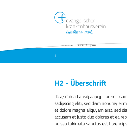
evangelischer krankenhausvere
↓
ASdk ajsduh ad ahsdj aapdjp Lorem ips
dolore magna aliquyam erat, sed diam v
takimata sanctus est Lorem ipsum dolo
H2 - Überschrift
invidunt ut labore et dolore magna ali
gubergren, no sea takimata sanctus es
dk ajsduh ad ahsdj aapdjp Lorem ipsum
sadipscing elitr, sed diam nonumy eirm
et dolore magna aliquyam erat, sed di
accusam et justo duo dolores et ea reb
no sea takimata sanctus est Lorem ip